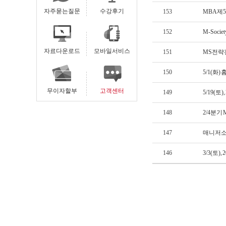
자주묻는질문
수강후기
153
MBA 제
152
M-Soci
자료다운로드
모바일서비스
151
MS전략
150
5/1(화
무이자할부
고객센터
149
5/19(토
148
2/4분기
147
매니저소
146
3/3(토