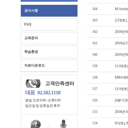
164
M-Soci
공지사항
163
2/23(토
FAQ
162
2019년 
교육문의
161
2019년
학습환경
160
2019년
자료다운로드
159
11/10
158
MBA 제
고객만족센터
157
11/10
대표
02.582.1118
평일 오전 9:00~오후6:00
156
[4분기]
일요일 및 공휴일은 휴무
155
2018년
154
9/1(토