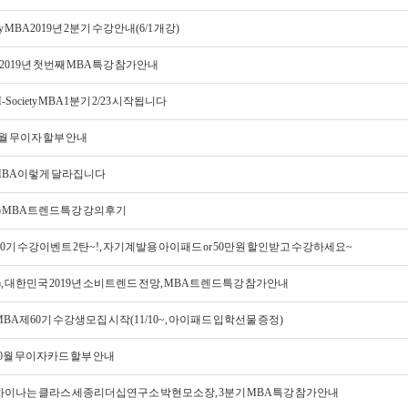
ety MBA 2019년 2분기 수강안내(6/1 개강)
), 2019년 첫번째 MBA특강 참가안내
M-Society MBA 1분기 2/23 시작됩니다
 2월 무이자 할부 안내
 MBA 이렇게 달라집니다
(토) MBA트렌드특강 강의후기
60기 수강이벤트 2탄~!, 자기계발용 아이패드 or 50만원 할인받고 수강하세요~
(토), 대한민국 2019년 소비트렌드 전망, MBA 트렌드특강 참가안내
 MBA 제60기 수강생모집 시작(11/10~, 아이패드 입학선물 증정)
 10월 무이자카드 할부 안내
), 차이나는 클라스 세종리더십연구소 박현모소장, 3분기 MBA특강 참가안내