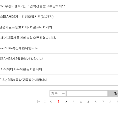
59기 수강이벤트 2탄~!, 입학선물 받고 수강하세요~
ety MBA 제59기 수강생모집 시작(9/1 개강)
전문가 골프동호회 제2회 골프대회 개최
) 홈페이지를 새롭게 리뉴얼 오픈하였습니다.
), 2nd MBA특강에 초대합니다
 MBA 제58기 5월 19일 개강합니다
사이어티 사옥이전 공지합니다
), 2018년 MBA특강 첫특강 안내합니다
1
2
3
4
5
6
7
8