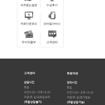
자주묻는질문
수강후기
자료다운로드
모바일서비스
무이자할부
고객센터
고객센터
회원약관
상담시간
강의시간
평일
평일
오전 9:00 ~ 오후 18:00
오전 9:00 ~ 오후 18:00
주말(토,일)
공휴일 휴무
주말(토,일)
문자발송
(주말 상담 불가)
(주말 상담 가능)